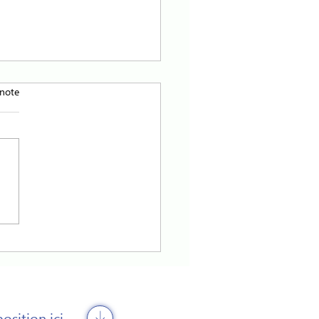
TE SUR LES MÉTIERS DE
 note
CCOMPAGNEMENT EN
-DE-FRANCE
 les effets d’annonce, les
yeurs, professionnels et
nnes accompagnées des
ces sociaux, médico-sociaux
région...