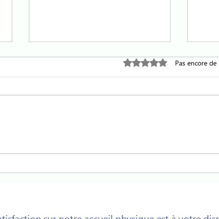
ALER
Noté 0 étoile sur 5.
Pas encore de
L'A
ÎLE
Malgré
emplo
perso
servi
de la 
Nouveau Numéro unique
contre les mailtraitances